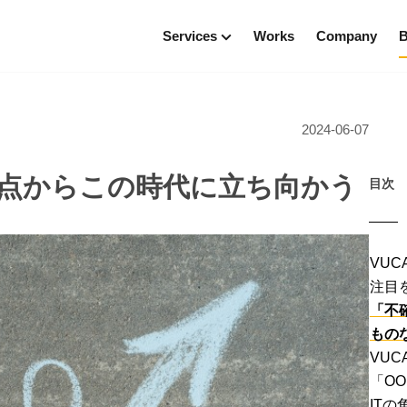
Services
Works
Company
B
C
UI／UXデザイン
Technologies
お
ンデザイン
Node.js
2024-06-07
モバイルアプリ開発
React
デ
WEBアプリ開発
ース支援
テ
の視点からこの時代に立ち向かう
Flutter開発
目次
支援
ビ
サイト制作
イ
VUC
注目
「不
もの
VU
「O
IT