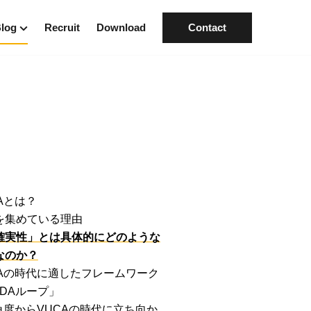
log
Recruit
Download
Contact
ategory
知らせ
ザイン
クノロジー
ジネス／カルチャー
ンタビュー
Aとは？
を集めている理由
確実性」とは具体的にどのような
なのか？
CAの時代に適したフレームワーク
ODAループ」
の角度からVUCAの時代に立ち向か