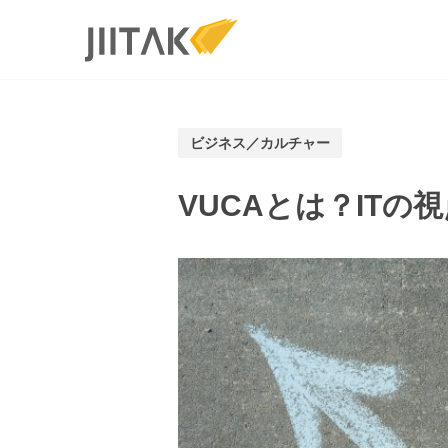
Services
ソリューショ
ビジネス／カルチャー
MVP開発
PMF／グロ
VUCAとは？IT
Branch導入
3Dブランド