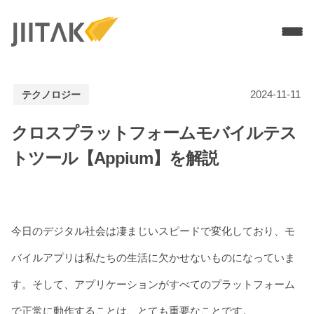
Services
2024-11-11
テクノロジー
ソリューションデザイン
MVP開発
PMF／グロース支援
クロスプラットフォームモバイルテス
UI / UXデザイン
モバイルアプリ開発
トツール【Appium】を解説
WEBアプリ開発
Branch導入支援
3Dブランドサイト制作
Technologies
Flutter開発
今日のデジタル社会は凄まじいスピードで変化しており、モ
Node.js
React
バイルアプリは私たちの生活に欠かせないものになっていま
Work
す。そして、アプリケーションがすべてのプラットフォーム
Company
Recruit
で正常に動作することは、とても重要なことです。