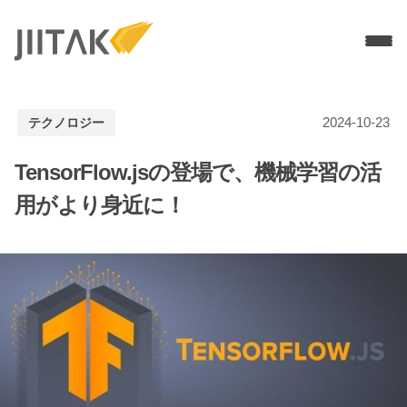
Services
2024-10-23
テクノロジー
ソリューションデザイン
MVP開発
PMF／グロース支援
TensorFlow.jsの登場で、機械学習の活
UI / UXデザイン
モバイルアプリ開発
用がより身近に！
WEBアプリ開発
Branch導入支援
3Dブランドサイト制作
Technologies
Flutter開発
Node.js
React
Work
Company
Recruit