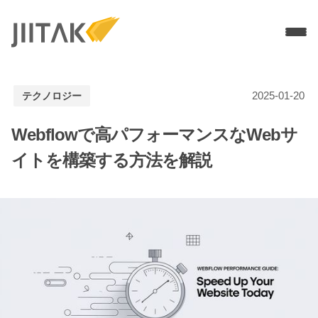
Services
2025-01-20
テクノロジー
ソリューションデザイン
MVP開発
PMF／グロース支援
Webflowで高パフォーマンスなWebサ
UI / UXデザイン
モバイルアプリ開発
イトを構築する方法を解説
WEBアプリ開発
Branch導入支援
3Dブランドサイト制作
Technologies
Flutter開発
Node.js
React
Work
Company
Recruit