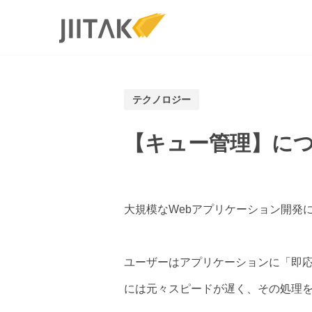
Services
ソリューショ
テクノロジー
MVP開発
PMF／グロ
【キュー管理】に
Branch導入
3Dブランド
大規模なWebアプリケーション開発
ユーザーはアプリケーションに「即
には元々スピードが遅く、その処理