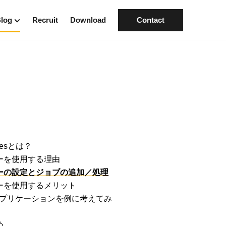
log
Recruit
Download
Contact
ategory
知らせ
ザイン
クノロジー
ジネス／カルチャー
ンタビュー
uesとは？
ーを使用する理由
ーの設定とジョブの追加／処理
ーを使用するメリット
アプリケーションを例に考えてみ
め