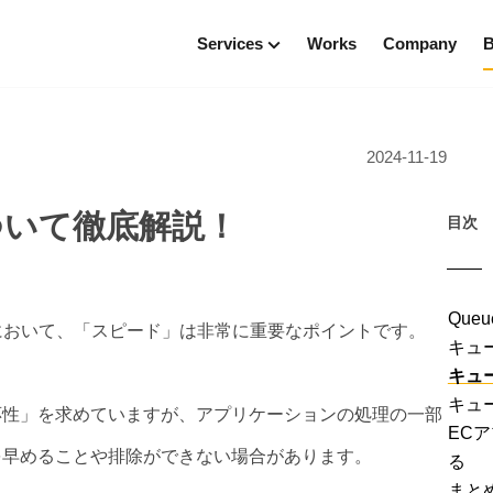
Services
Works
Company
B
C
UI／UXデザイン
Technologies
お
ンデザイン
Node.js
2024-11-19
モバイルアプリ開発
React
デ
WEBアプリ開発
ース支援
テ
ついて徹底解説！
Flutter開発
目次
支援
ビ
サイト制作
イ
Que
において、「スピード」は非常に重要なポイントです。
キュ
キュ
キュ
応性」を求めていますが、アプリケーションの処理の一部
EC
を早めることや排除ができない場合があります。
る
まと