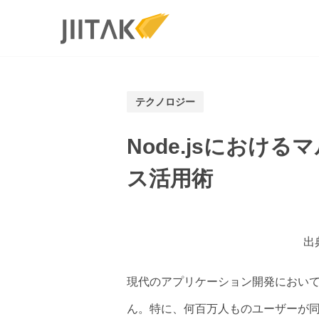
Services
ソリューショ
テクノロジー
MVP開発
PMF／グロ
Node.jsにおけ
Branch導入
3Dブランド
ス活用術
出
現代のアプリケーション開発におい
ん。特に、何百万人ものユーザーが