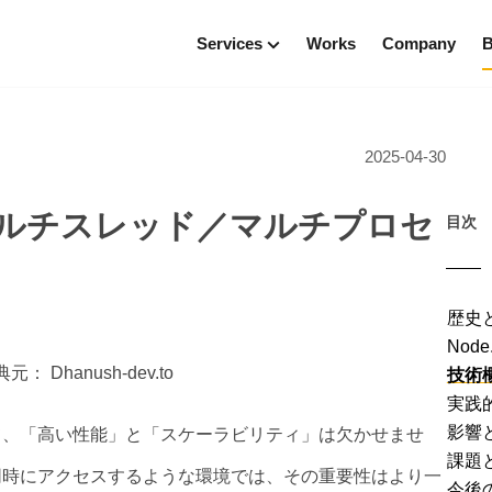
Services
Works
Company
B
C
UI／UXデザイン
Technologies
B
ンデザイン
Node.js
2025-04-30
モバイルアプリ開発
React
お
WEBアプリ開発
ース支援
デ
るマルチスレッド／マルチプロセ
Flutter開発
目次
支援
テ
サイト制作
ビ
イ
歴史
Nod
典元：
Dhanush-dev.to
技術
実践
影響
て、「高い性能」と「スケーラビリティ」は欠かせませ
課題
同時にアクセスするような環境では、その重要性はより一
今後