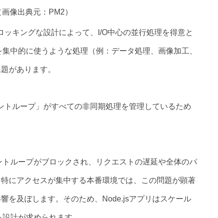
（画像出典元：PM2）
ブロッキングな設計によって、I/O中心の並行処理を得意と
を集中的に使うような処理（例：データ処理、画像加工、
課題があります。
イベントループ」がすべての非同期処理を管理しているため
ントループがブロックされ、リクエストの遅延や全体のパ
。特にアクセスが集中する本番環境では、この問題が顕著
を及ぼします。そのため、Node.jsアプリはスケール
る設計が求められます。