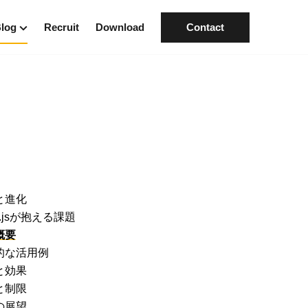
log
Recruit
Download
Contact
ategory
ranch
知らせ
ザイン
クノロジー
ジネス／カルチャー
ンタビュー
と進化
e.jsが抱える課題
概要
的な活用例
と効果
と制限
の展望