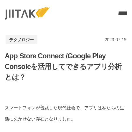
Services
2023-07-19
テクノロジー
ソリューションデザイン
MVP開発
PMF／グロース支援
App Store Connect /Google Play
UI / UXデザイン
モバイルアプリ開発
Consoleを活用してできるアプリ分析
WEBアプリ開発
Branch導入支援
とは？
3Dブランドサイト制作
Technologies
Flutter開発
Node.js
React
スマートフォンが普及した現代社会で、アプリは私たちの生
Work
活に欠かせない存在となりました。
Company
Recruit