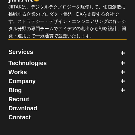
JIITAKは、デジタルテクノロジーを駆使して、価値創造に
挑戦する企業のプロダクト開発・DXを支援する会社で
す。ストラテジー・デザイン・エンジニアリングの各デジ
タル分野の専門チームでアイデアの創出から戦略設計、開
発・運用まで一気通貫で並走いたします。
Services
Technologies
ソリューションデザイン
Works
MVP開発
Node.js
Company
PMF／グロース支援
React
モバイルアプリ開発
Blog
UI／UXデザイン
Webアプリ開発
ビジョン／ミッション
Recruit
モバイルアプリ開発
会社概要
Flutter開発
Branch
アクセス
WEBアプリ開発
Download
カルチャー
お知らせ
Flutter開発
Contact
デザイン
Android アプリ開発
テクノロジー
iOS アプリ開発