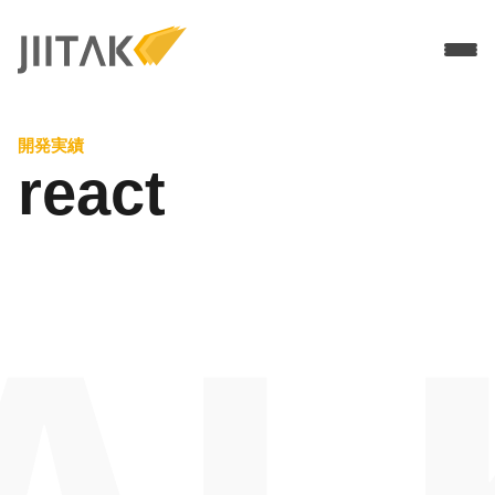
Services
開発実績
ソリューションデザイン
Technologies
react
MVP開発
Flutter開発
Work
PMF／グロース支援
Node.js
Company
UI / UXデザイン
React
モバイルアプリ開発
Recruit
WEBアプリ開発
Blog
Branch導入支援
Contact
3Dブランドサイト制作
Download